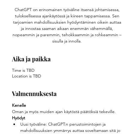
ChatGPT on erinomainen työväline itsensä johtamisessa,
tuloksellisessa ajankäytössä ja kiireen tappamisessa. Sen
tarjoamien mahdollisuuksien hyödyntäminen oikein auttaa
ja innostaa saaman aikaan enemmän vähemmällä,
nopeammin ja paremmin, tehokkaammin ja rohkeammin –
sisulla ja innolla.
Aika ja paikka
Time is TBD
Location is TBD
Valmennuksesta
Kenelle
Oman ja myös muiden ajan käytöstä päätöksiä tekeville.
Hyödyt
Uusi työväline: ChatGPT:n perustoimintojen ja 
mahdollisuuksien ymmärrys auttaa soveltamaan sitä jo 