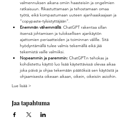
valmennuksen aikana omiin haasteisiin ja ongelmien 
ratkaisuun. Rikastuttamaan ja tehostamaan omaa 
työtä, eikä kompastumaan uuteen ajanhaaskaajaan ja 
”copypaste-tylsistyttäjään”.
Enemmän vähemmällä
: ChatGPT rakentaa sillan 
itsensä johtamisen ja tuloksellisen ajankäytön 
ajattomien periaatteiden ja toiminnan välille. Sitä 
hyödyntämällä tulee valmis tekemällä eikä jää 
tekemistä vaille valmiiksi.
Nopeammin ja paremmin:
 ChatGPT:n tehokas ja 
kohdistettu käyttö luo lisää käytettävissä olevaa aikaa 
joka päivä ja ohjaa tekemään päätöksiä sen käytöstä ja 
ohjaamisesta oikeaan aikaan, oikein, oikeisiin asioihin.
Lue lisää >
Jaa tapahtuma